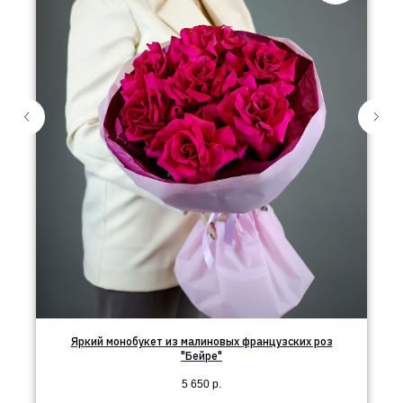
Яркий монобукет из малиновых французских роз
"Бейре"
5 650
р.