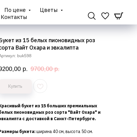
По цене
Цветы
Контакты
Букет из 15 белых пионовидных роз
сорта Вайт Охара и эвкалипта
Артикул:
buk598
9200,00
р.
9700,00
р.
Купить
Красивый букет из 15 больших премиальных
белых пионовидных роз сорта "Вайт Охара" и
эвкалипта с доставкой в Санкт-Петербурге.
Размеры букета:
ширина 40 см, высота 50 см.