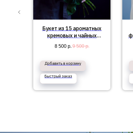
оз и
Букет из 15 ароматных
86
кремовых и чайных
ф
пионовидных роз №340
8 500
р.
9 500
р.
Добавить в корзину
Быстрый заказ