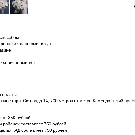
 способом:
тронными деньгами, и т.д)
азине
не через терминал
й оплаты.
азине (пр-т Сизова, д.14, 700 метров от метро Комендантский просп
яет 350 рублей
м районах составляет 750 рублей
еделах КАД составляет 750 рублей