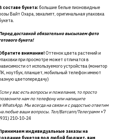
В составе букета:
большие белые пионовидные
розы Вайт Охара, эвкалипт, оригинальная упаковка
букета.
Перед доставкой обязательно высылаем фото
готового букета!
Обратите внимание!
Оттенок цвета растений и
упаковки при просмотре может отличатся в
зависимости от используемого устройства (монитор
ПК, ноутбук, планшет, мобильный телефон имеют
разную цветопередачу)
Если у вас есть вопросы и пожелания, то просто
позвоните нам по телефону или напишите
в WhatsApp. Мы всегда на связи и с радостью ответим
на любые ваши вопросы. Тел/Ватсапп/Телеграмм
+7
(931) 210-10-24
Принимаем индивидуальные заказы на
создание букетов под любой бюджет, вам