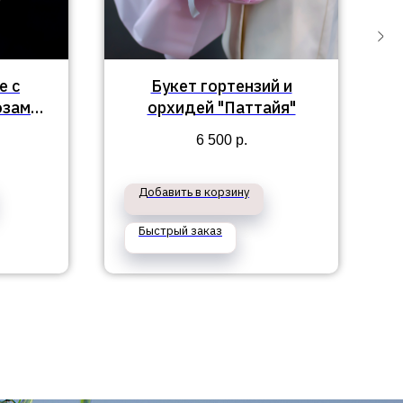
е с
Букет гортензий и
озами
орхидей "Паттайя"
6 500
р.
Добавить в корзину
Быстрый заказ