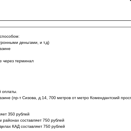
 способом:
тронными деньгами, и т.д)
азине
не через терминал
й оплаты.
азине (пр-т Сизова, д.14, 700 метров от метро Комендантский просп
яет 350 рублей
м районах составляет 750 рублей
еделах КАД составляет 750 рублей