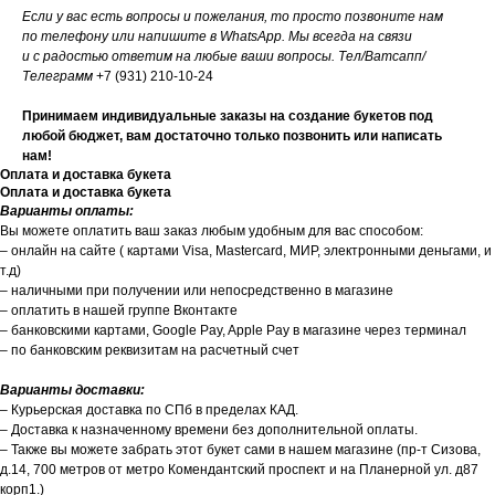
Если у вас есть вопросы и пожелания, то просто позвоните нам
по телефону или напишите в WhatsApp. Мы всегда на связи
и с радостью ответим на любые ваши вопросы. Тел/Ватсапп/
Телеграмм
+7 (931) 210-10-24
Принимаем индивидуальные заказы на создание букетов под
любой бюджет, вам достаточно только позвонить или написать
нам!
Оплата и доставка букета
Оплата и доставка букета
Варианты оплаты:
Вы можете оплатить ваш заказ любым удобным для вас способом:
– онлайн на сайте ( картами Visa, Mastercard, МИР, электронными деньгами, и
т.д)
– наличными при получении или непосредственно в магазине
– оплатить в нашей группе Вконтакте
– банковскими картами, Google Pay, Apple Pay в магазине через терминал
– по банковским реквизитам на расчетный счет
Варианты доставки:
– Курьерская доставка по СПб в пределах КАД.
– Доставка к назначенному времени без дополнительной оплаты.
– Также вы можете забрать этот букет сами в нашем магазине (пр-т Сизова,
д.14, 700 метров от метро Комендантский проспект и на Планерной ул. д87
корп1.)