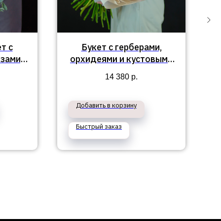
т с
Букет с герберами,
зами,
орхидеями и кустовыми
б
ми и
розами №420
14 380
р.
374
Добавить в корзину
Быстрый заказ