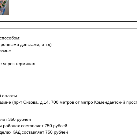
 способом:
тронными деньгами, и т.д)
азине
не через терминал
й оплаты.
азине (пр-т Сизова, д.14, 700 метров от метро Комендантский просп
яет 350 рублей
м районах составляет 750 рублей
еделах КАД составляет 750 рублей