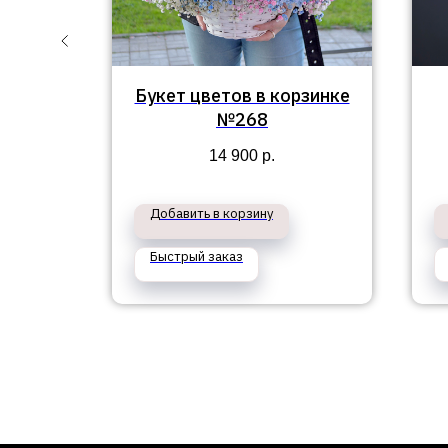
ский
Букет цветов в корзинке
уши"
№268
14 900
р.
Добавить в корзину
Быстрый заказ