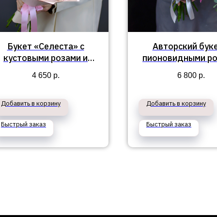
Букет «Селеста» с
Авторский буке
кустовыми розами и
пионовидными ро
альстромерией
кустовыми роза
4 650
р.
6 800
р.
тюльпанами №
Добавить в корзину
Добавить в корзину
Быстрый заказ
Быстрый заказ