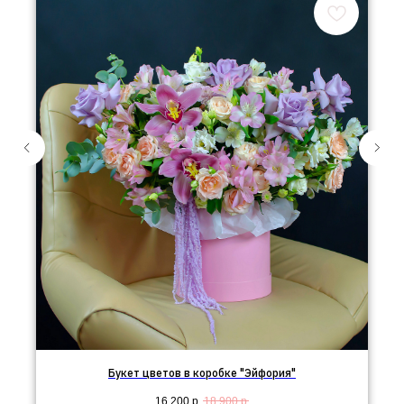
Букет цветов в коробке "Эйфория"
16 200
р.
18 900
р.