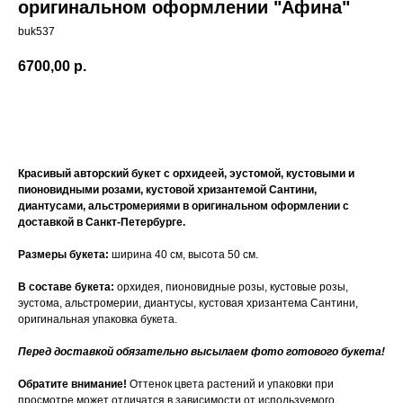
оригинальном оформлении "Афина"
buk537
6700,00
р.
Купить
Красивый авторский букет с орхидеей, эустомой, кустовыми и
пионовидными розами, кустовой хризантемой Сантини,
диантусами, альстромериями в оригинальном оформлении с
доставкой в Санкт-Петербурге.
Размеры букета:
ширина 40 см, высота 50 см.
В составе букета:
орхидея, пионовидные розы, кустовые розы,
эустома, альстромерии, диантусы, кустовая хризантема Сантини,
оригинальная упаковка букета.
Перед доставкой обязательно высылаем фото готового букета!
Обратите внимание!
Оттенок цвета растений и упаковки при
просмотре может отличатся в зависимости от используемого