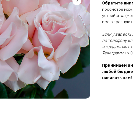
Обратите вни
просмотре може
устройства (мо
имеют разную 
Если у вас ест
по телефону ил
и с радостью о
Телеграмм
+7 (
Принимаем ин
любой бюджет
написать нам!