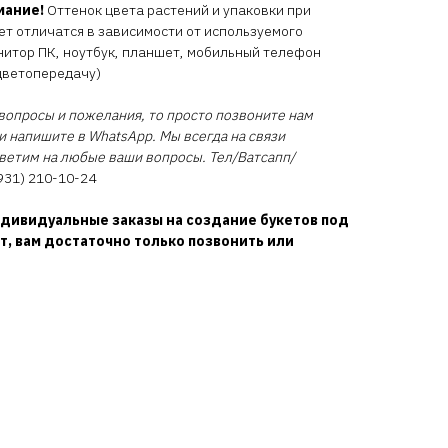
мание!
Оттенок цвета растений и упаковки при
т отличатся в зависимости от используемого
нитор ПК, ноутбук, планшет, мобильный телефон
цветопередачу)
ь вопросы и пожелания, то просто позвоните нам
и напишите в WhatsApp. Мы всегда на связи
тветим на любые ваши вопросы. Тел/Ватсапп/
931) 210-10-24
дивидуальные заказы на создание букетов под
, вам достаточно только позвонить или