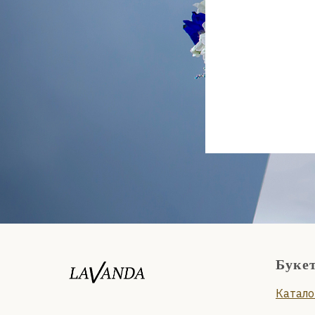
Буке
Катало