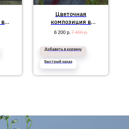
Цветочная
 в
композиция в
айон
Приморский район
6 200
р.
7 400
р.
№188
Добавить в корзину
Быстрый заказ