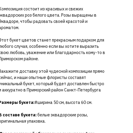
Композиция состоит из красивых и свежих
эквадорских роз белого цвета. Розы выращены в
Эквадоре, чтобы радовать своей красотой и
ароматом.
Этот букет цветов станет прекрасным подарком для
любого случая, особенно если вы хотите выразить
свою любовь, уважение или благодарность кому-то в
Приморском районе.
Закажите доставку этой чудесной композиции прямо
сейчас, и наши опытные флористы составят
уникальный букет, который будет доставлен быстро
и аккуратно в Приморский район Санкт-Петербурга
Размеры букета:
#ширина 50 см, высота 60 см.
В составе букета:
белые эквадорские розы,
оригинальная упаковка.