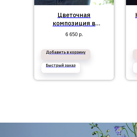
Цветочная
 в
композиция в
айон
Приморский район
6 650
р.
№98
Добавить в корзину
Быстрый заказ