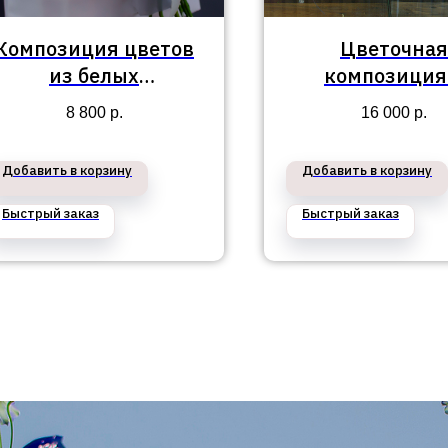
Композиция цветов
Цветочная
из белых
композиция
пионовидных роз в
Приморский р
8 800
р.
16 000
р.
Приморском районе
№40
№343
Добавить в корзину
Добавить в корзину
Быстрый заказ
Быстрый заказ