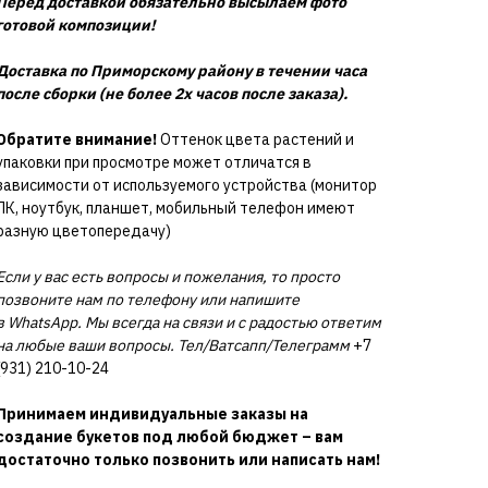
Перед доставкой обязательно высылаем фото
готовой композиции!
Доставка по Приморскому району в течении часа
после сборки (не более 2х часов после заказа).
Обратите внимание!
Оттенок цвета растений и
упаковки при просмотре может отличатся в
зависимости от используемого устройства (монитор
ПК, ноутбук, планшет, мобильный телефон имеют
разную цветопередачу)
Если у вас есть вопросы и пожелания, то просто
позвоните нам по телефону или напишите
в WhatsApp. Мы всегда на связи и с радостью ответим
на любые ваши вопросы. Тел/Ватсапп/Телеграмм
+7
(931) 210-10-24
Принимаем индивидуальные заказы на
создание букетов под любой бюджет – вам
достаточно только позвонить или написать нам!