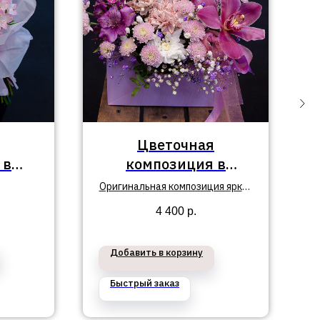
Цветочная
 в
композиция в
айон
Приморский район
Оригинальная композиция ярких
№181
цветов с доставкой в
4 400
р.
Приморском районе СПб.
Добавить в корзину
Быстрый заказ