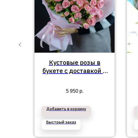
Кустовые розы в
с
букете с доставкой в
и и
Приморском районе
ми
№310
5 950
р.
е в
айон
Добавить в корзину
Быстрый заказ