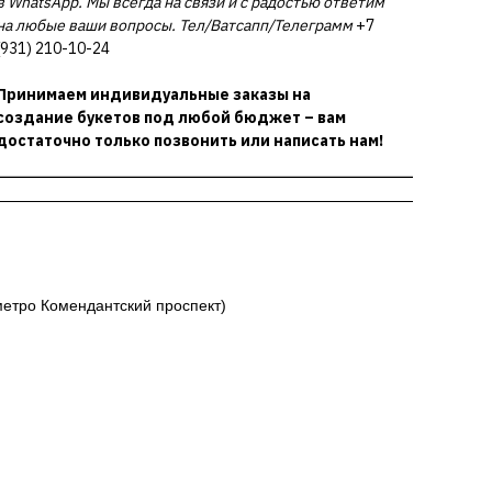
в WhatsApp. Мы всегда на связи и с радостью ответим
на любые ваши вопросы. Тел/Ватсапп/Телеграмм
+7
(931) 210-10-24
Принимаем индивидуальные заказы на
создание букетов под любой бюджет – вам
достаточно только позвонить или написать нам!
 метро Комендантский проспект)