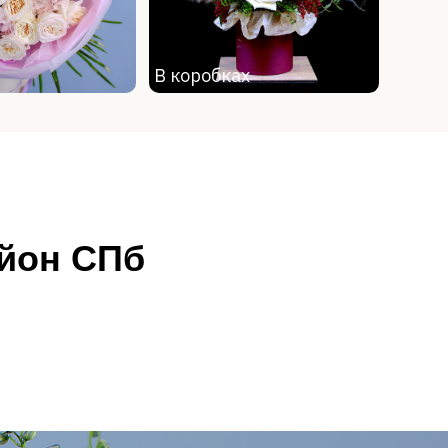
В коробках
айон СПб