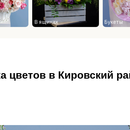
В корзинах
В ящиках
Букеты
 коробках
а цветов в Кировский р
В корзинах
 коробках