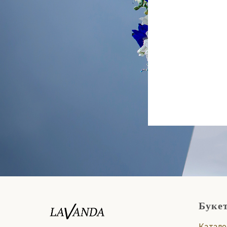
Буке
Катало