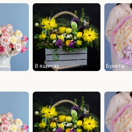
В корзинах
В ящиках
Букеты
 коробках