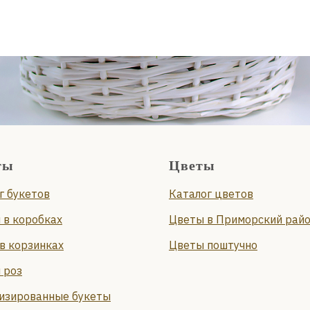
ты
Цветы
г букетов
Каталог цветов
 в коробках
Цветы в Приморский рай
в корзинках
Цветы поштучно
 роз
изированные букеты