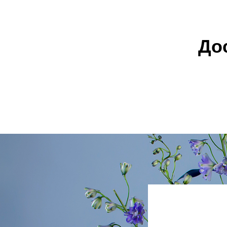
До
Цветы с доставкой
Розы
Б