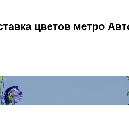
ставка цветов метро Авт
В коробках
укеты