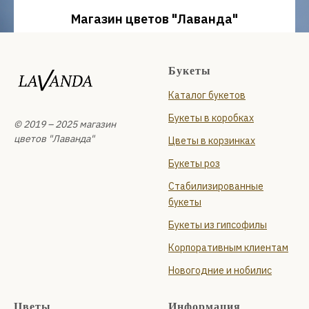
В коробках
Букеты
Магазин цветов "Лаванда"
Санкт-Петербург
проспект Сизова, 14
Букеты
Ежедневно с 09:00 до 22:00
Каталог букетов
+7 (931) 210-10-24
и
Букеты в коробках
Планерная улица, 87 к1, стр. 1
© 2019 – 2025 магазин
Ежедневно с 09:00 до 22:00
цветов "Лаванда"
Цветы в корзинках
+7 (999) 119-94-66
Букеты роз
Стабилизированные
букеты
Букеты из гипсофилы
Корпоративным клиентам
Новогодние и нобилис
Цветы
Информация