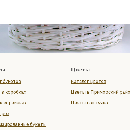
ты
Цветы
г букетов
Каталог цветов
 в коробках
Цветы в Приморский рай
в корзинках
Цветы поштучно
 роз
изированные букеты