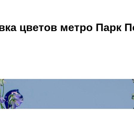
вка цветов метро Парк 
В коробках
укеты