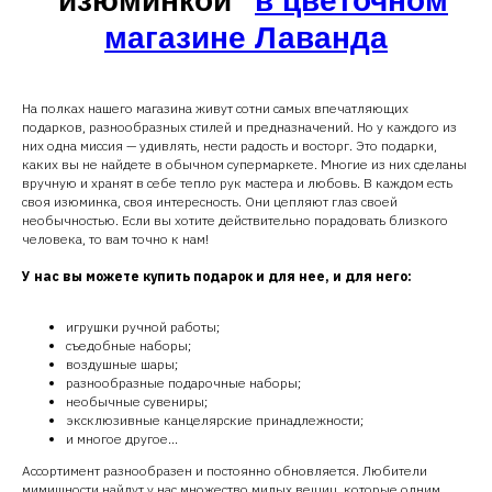
"изюминкой"
в цветочном
магазине Лаванда
На полках нашего магазина живут сотни самых впечатляющих
подарков, разнообразных стилей и предназначений. Но у каждого из
них одна миссия — удивлять, нести радость и восторг. Это подарки,
каких вы не найдете в обычном супермаркете. Многие из них сделаны
вручную и хранят в себе тепло рук мастера и любовь. В каждом есть
своя изюминка, своя интересность. Они цепляют глаз своей
необычностью. Если вы хотите действительно порадовать близкого
человека, то вам точно к нам!
В коробках
Букеты
У нас вы можете купить подарок и для нее, и для него:
игрушки ручной работы;
съедобные наборы;
воздушные шары;
разнообразные подарочные наборы;
необычные сувениры;
эксклюзивные канцелярские принадлежности;
и многое другое...
Ассортимент разнообразен и постоянно обновляется. Любители
мимишности найдут у нас множество милых вещиц, которые одним