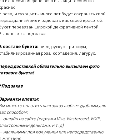
На их песочном фоне роза выглядит особенно
красиво.
И роза, и сухоцветы много лет будут сохранять свой
первозданный вид и радовать вас своей красотой.
Букет перевязан широкой декоративной лентой.
Выполняется под заказ.
В составе букета:
овес, рускус, тритикум,
стабилизированная роза, кортадерия, лагурус.
Перед доставкой обязательно высылаем фото
готового букета!
*Под заказ
Варианты оплаты:
Вы можете оплатить ваш заказ любым удобным для
вас способом:
— онлайн на сайте (картами Visa, Mastercard, МИР,
электронными деньгами, и т. д)
— наличными при получении или непосредственно
в магазине