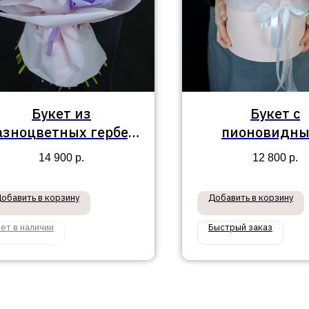
Букет из
Букет с
азноцветных гербер
пионовидн
№460
коралловыми р
14 900
р.
12 800
р.
кустовой роз
эустомой в ко
обавить в корзину
Добавить в корзину
№377
ет в наличии
Быстрый заказ