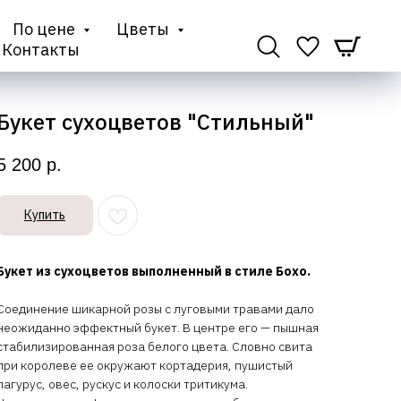
По цене
Цветы
Контакты
Букет сухоцветов "Стильный"
5 200
р.
Купить
Букет из сухоцветов выполненный в стиле Бохо.
Соединение шикарной розы с луговыми травами дало
неожиданно эффектный букет. В центре его — пышная
стабилизированная роза белого цвета. Словно свита
при королеве ее окружают кортадерия, пушистый
лагурус, овес, рускус и колоски тритикума.