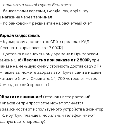
— оплатить в нашей группе Вконтакте
— банковскими картами, Google Pay, Apple Pay
в магазине через терминал
— по банковским реквизитам на расчетный счет
Варианты доставки:
— Курьерская доставка по СПб в пределах КАД
(бесплатно при заказе от 7 000₽)
— Доставка к назначенному времени в Приморском
районе СПб (
бесплатно при заказе от 2 500₽,
при
заказе на меньшую сумму стоимость доставки 290 ₽)
— Также вы можете забрать этот букет сами в нашем
магазине (пр-кт Сизова, д. 14, 700 метров от метро
Комендантский проспект)
Обратите внимание!
Оттенок цвета растений
и упаковки при просмотре может отличатся
в зависимости от используемого устройства (монитор
ПК, ноутбук, планшет, мобильный телефон имеют
разную цветопередачу)