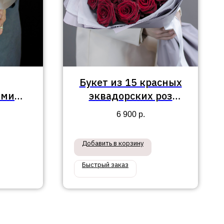
Букет из 15 красных
ыми
эквадорских роз
озами,
"Лиэн"
6 900
р.
ой и
робке
Добавить в корзину
Быстрый заказ