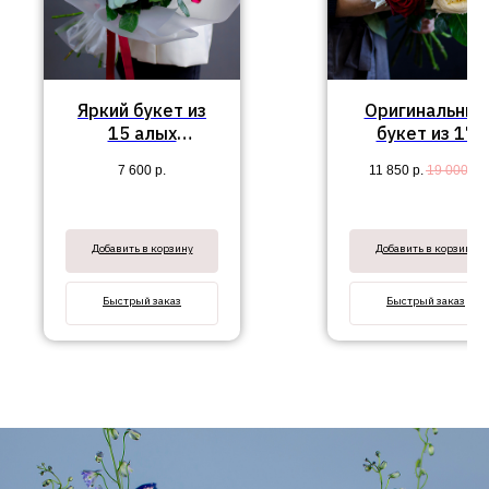
Яркий букет из
Оригинальный
15 алых
букет из 17
пионовидных роз
пионовидных 
7 600
р.
11 850
р.
19 000
р.
"Моника"
классических р
№337
Добавить в корзину
Добавить в корзину
Быстрый заказ
Быстрый заказ