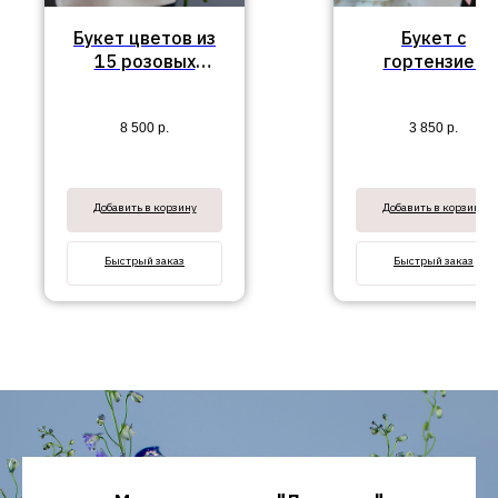
Букет цветов из
Букет с
15 розовых
гортензией
пионовидных роз
"Элеганс"
Кантри Блюз
8 500
р.
3 850
р.
Добавить в корзину
Добавить в корзину
Быстрый заказ
Быстрый заказ