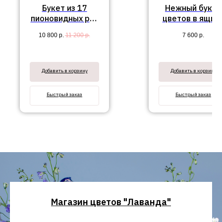
Букет из 17
Нежный букет
пионовидных роз
цветов в ящик
Вайт Охара с
"Августина"
10 800
р.
11 200
р.
7 600
р.
эвкалиптом
Добавить в корзину
Добавить в корзину
Быстрый заказ
Быстрый заказ
Магазин цветов "Лаванда"