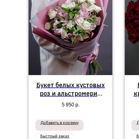
Букет белых кустовых
роз и альстромерий
к
"Элия"
5 950
р.
Добавить в корзину
Д
Быстрый заказ
Б