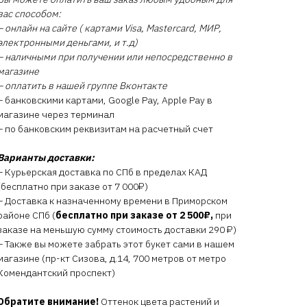
вас способом:
– онлайн на сайте ( картами Visa, Mastercard, МИР,
электронными деньгами, и т.д)
– наличными при получении или непосредственно в
магазине
– оплатить в нашей группе Вконтакте
– банковскими картами, Google Pay, Apple Pay в
магазине через терминал
– по банковским реквизитам на расчетный счет
Варианты доставки:
– Курьерская доставка по СПб в пределах КАД
(бесплатно при заказе от 7 000₽)
– Доставка к назначенному времени в Приморском
районе СПб (
бесплатно при заказе от 2 500₽,
при
заказе на меньшую сумму стоимость доставки 290 ₽)
– Также вы можете забрать этот букет сами в нашем
магазине (пр-кт Сизова, д.14, 700 метров от метро
Комендантский проспект)
Обратите внимание!
Оттенок цвета растений и