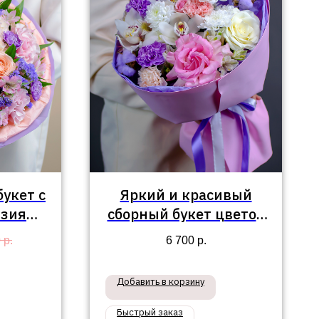
укет с
Яркий и красивый
нзиями
сборный букет цветов
"
№802
0
р.
6 700
р.
Добавить в корзину
Быстрый заказ