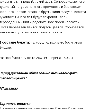
сохранять глянцевый, яркий цвет. Сопровождают его
пушистый лагурус нежного кремового и бирюзово-
зеленого цветов, а также брум и хилл флауэр. Все эти
сухоцветы много лет будут сохранять свой
первозданный вид и радовать вас своей красотой.
Букет перевязан лентой под тон цветов. Собирается
под заказ с учетом пожеланий клиента.
В составе букета:
лагурус, гелихризум, брум, хилл
флауэр.
Размер букета: высота 280 мм, ширина 150 мм
Перед доставкой обязательно высылаем фото
готового букета!
*Под заказ
Варианты оплаты:
Вы можете оплатить ваш заказ любым удобным для