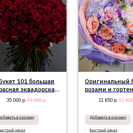
Букет 101 большая
Оригинальный б
расная эквадорская
розами и горте
роза
"Долорес
35 000
р.
43 000
р.
11 650
р.
12 90
обавить в корзину
Добавить в корзину
ыстрый заказ
Быстрый заказ