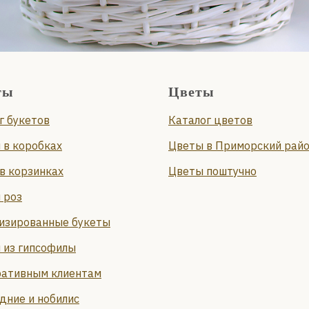
ты
Цветы
г букетов
Каталог цветов
 в коробках
Цветы в Приморский рай
в корзинках
Цветы поштучно
 роз
изированные букеты
 из гипсофилы
ативным клиентам
дние и нобилис