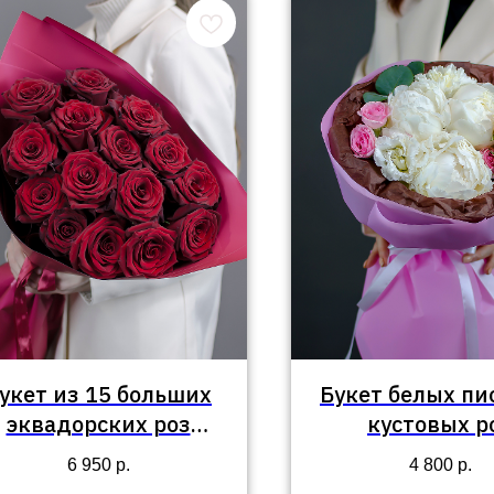
укет из 15 больших
Букет белых пи
эквадорских роз
кустовых р
"Энни"
6 950
р.
4 800
р.