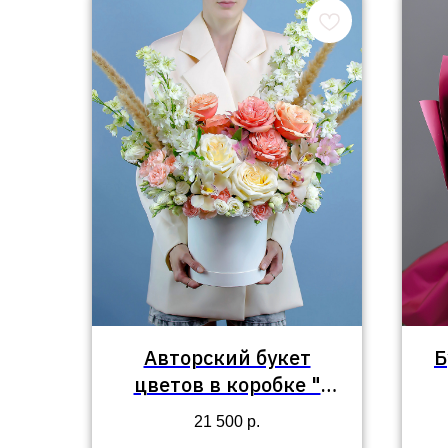
Авторский букет
Б
цветов в коробке "
Шарлин"
21 500
р.