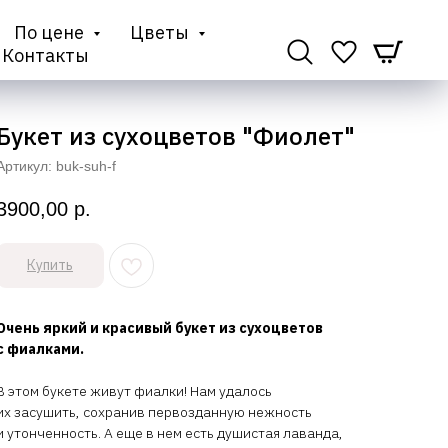
По цене
Цветы
Контакты
Букет из сухоцветов "Фиолет"
Артикул:
buk-suh-f
3900,00
р.
Купить
Очень яркий и красивый букет из сухоцветов
с фиалками.
В этом букете живут фиалки! Нам удалось
их засушить, сохранив первозданную нежность
и утонченность. А еще в нем есть душистая лаванда,