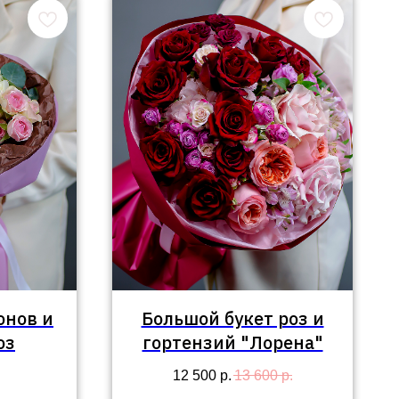
онов и
Большой букет роз и
оз
гортензий "Лорена"
12 500
р.
13 600
р.