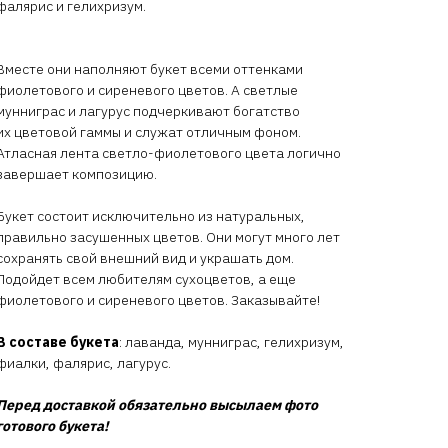
фалярис и гелихризум.
Вместе они наполняют букет всеми оттенками
фиолетового и сиреневого цветов. А светлые
мунниграс и лагурус подчеркивают богатство
их цветовой гаммы и служат отличным фоном.
Атласная лента светло-фиолетового цвета логично
завершает композицию.
Букет состоит исключительно из натуральных,
правильно засушенных цветов. Они могут много лет
сохранять свой внешний вид и украшать дом.
Подойдет всем любителям сухоцветов, а еще
фиолетового и сиреневого цветов. Заказывайте!
В составе букета
: лаванда, мунниграс, гелихризум,
фиалки, фалярис, лагурус.
Перед доставкой обязательно высылаем фото
готового букета!