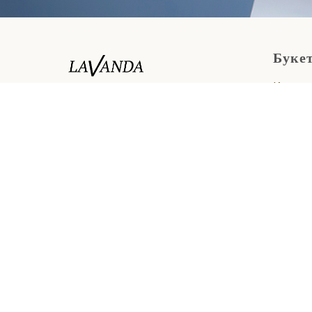
Буке
Катало
© 2019 – 2025 магазин
Букеты
цветов "Лаванда"
Цветы 
Букеты
Стабил
Букеты
Корпор
Нового