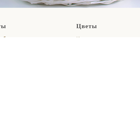
ты
Цветы
г букетов
Каталог цветов
 в коробках
Цветы в Приморский рай
в корзинках
Цветы поштучно
 роз
изированные букеты
 из гипсофилы
ативным клиентам
дние и нобилис