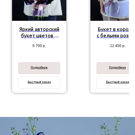
Яркий авторский
Букет в коробк
букет цветов в
с белыми розам
оригинальном
альстромерией
6 700
р.
12 450
р.
оформлении
амариллисом
"Афина"
"Флориана"
Подробнее
Подробнее
Быстрый заказ
Быстрый заказ