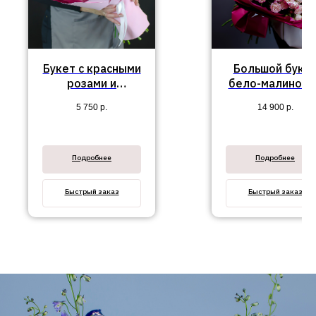
Букет с красными
Большой буке
розами и
бело-малиновы
орхидеями
кустовых роз
5 750
р.
14 900
р.
"Шарм"
"Сэнди"
Подробнее
Подробнее
Быстрый заказ
Быстрый заказ