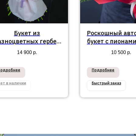
Букет из
Роскошный авт
азноцветных гербер
букет с пионам
№460
14 900
р.
10 500
р.
Подробнее
Подробнее
ет в наличии
Быстрый заказ