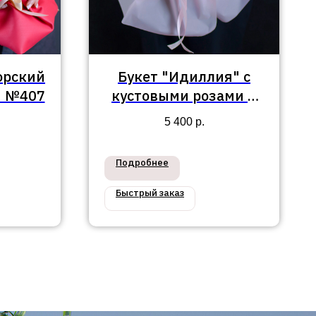
орский
Букет "Идиллия" с
и №407
кустовыми розами и
пионовидной розой
5 400
р.
Подробнее
Быстрый заказ